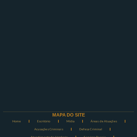
MAPA DO SITE
Home
Escritório
Mídia
Áreas de Atuações
Acusações Criminais
Defesa Criminal