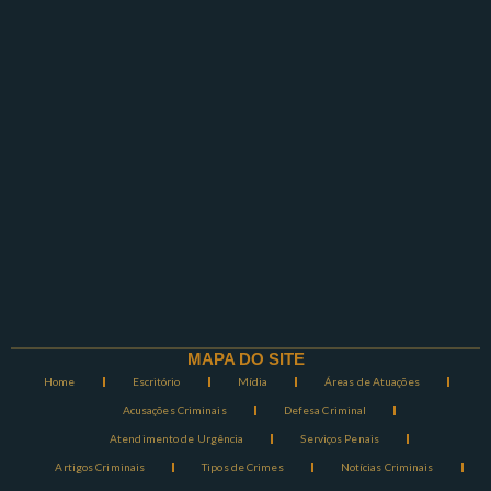
MAPA DO SITE
Home
Escritório
Mídia
Áreas de Atuações
Acusações Criminais
Defesa Criminal
Atendimento de Urgência
Serviços Penais
Artigos Criminais
Tipos de Crimes
Notícias Criminais