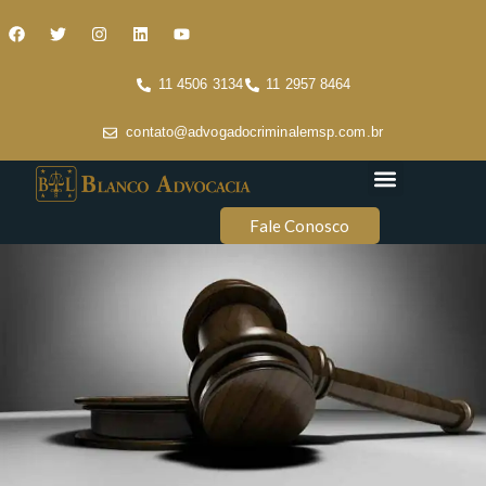
11 4506 3134
11 2957 8464
contato@advogadocriminalemsp.com.br
Áreas de atuação
Conteúdo Criminal
Fale Conosco