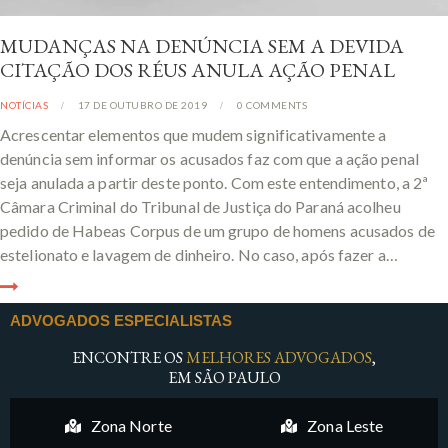
MUDANÇAS NA DENÚNCIA SEM A DEVIDA
CITAÇÃO DOS RÉUS ANULA AÇÃO PENAL
NOTÍCIAS
17 DE OUTUBRO DE 2019
0
COMMENTS
Acrescentar elementos que mudem significativamente a
denúncia sem informar os acusados faz com que a ação penal
seja anulada a partir deste ponto. Com este entendimento, a 2ª
Câmara Criminal do Tribunal de Justiça do Paraná acolheu
pedido de Habeas Corpus de um grupo de homens acusados de
estelionato e lavagem de dinheiro. No caso, após fazer a…
ADVOGADOS ESPECIALISTAS
ENCONTRE OS
MELHORES ADVOGADOS
,
EM SÃO PAULO
Zona Norte
Zona Leste