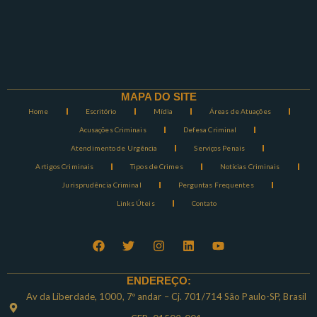
MAPA DO SITE
Home
Escritório
Mídia
Áreas de Atuações
Acusações Criminais
Defesa Criminal
Atendimento de Urgência
Serviços Penais
Artigos Criminais
Tipos de Crimes
Notícias Criminais
Jurisprudência Criminal
Perguntas Frequentes
Links Úteis
Contato
ENDEREÇO:
Av da Liberdade, 1000, 7º andar – Cj. 701/714 São Paulo-SP, Brasil