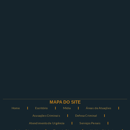
MAPA DO SITE
Home
Escritório
Mídia
Áreas de Atuações
Acusações Criminais
Defesa Criminal
Atendimento de Urgência
Serviços Penais