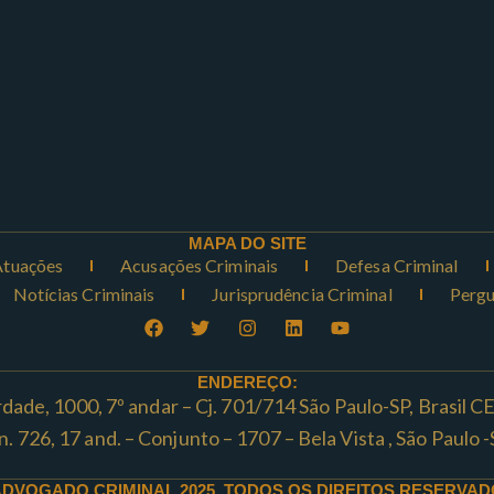
MAPA DO SITE
Atuações
Acusações Criminais
Defesa Criminal
Notícias Criminais
Jurisprudência Criminal
Pergu
ENDEREÇO:
rdade, 1000, 7º andar – Cj. 701/714 São Paulo-SP, Brasil 
ta n. 726, 17 and. – Conjunto – 1707 – Bela Vista , São Paul
ADVOGADO CRIMINAL 2025. TODOS OS DIREITOS RESERVAD