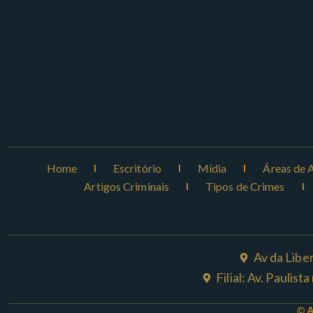
Home
Escritório
Mídia
Áreas de 
Artigos Criminais
Tipos de Crimes
Av da Libe
Filial: Av. Paulis
© 