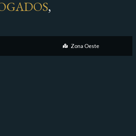
OGADOS
,
Zona Oeste