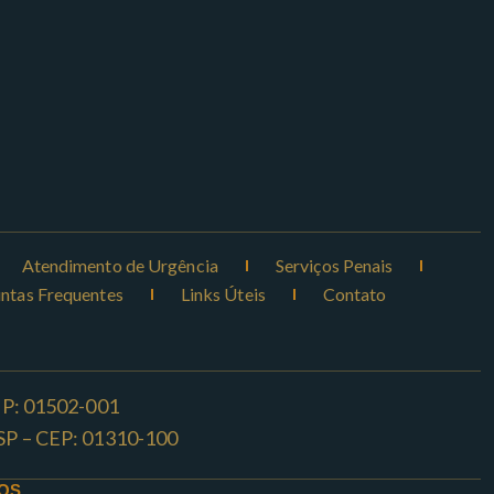
Atendimento de Urgência
Serviços Penais
ntas Frequentes
Links Úteis
Contato
CEP: 01502-001
o -SP – CEP: 01310-100
OS.