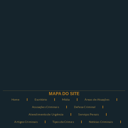
MAPA DO SITE
Home
Escritório
Mídia
Áreas de Atuações
Acusações Criminais
Defesa Criminal
Atendimento de Urgência
Serviços Penais
Artigos Criminais
Tipos de Crimes
Notícias Criminais