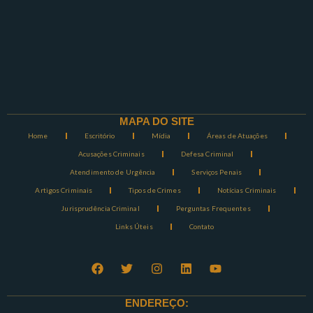
MAPA DO SITE
Home
Escritório
Mídia
Áreas de Atuações
Acusações Criminais
Defesa Criminal
Atendimento de Urgência
Serviços Penais
Artigos Criminais
Tipos de Crimes
Notícias Criminais
Jurisprudência Criminal
Perguntas Frequentes
Links Úteis
Contato
ENDEREÇO: