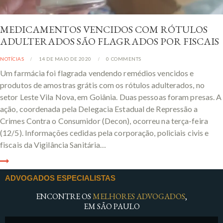
MEDICAMENTOS VENCIDOS COM RÓTULOS
ADULTERADOS SÃO FLAGRADOS POR FISCAIS
NOTÍCIAS
14 DE MAIO DE 2020
0
COMMENTS
Um farmácia foi flagrada vendendo remédios vencidos e
produtos de amostras grátis com os rótulos adulterados, no
setor Leste Vila Nova, em Goiânia. Duas pessoas foram presas. A
ação, coordenada pela Delegacia Estadual de Repressão a
Crimes Contra o Consumidor (Decon), ocorreu na terça-feira
(12/5). Informações cedidas pela corporação, policiais civis e
fiscais da Vigilância Sanitária…
ADVOGADOS ESPECIALISTAS
ENCONTRE OS
MELHORES ADVOGADOS
,
EM SÃO PAULO