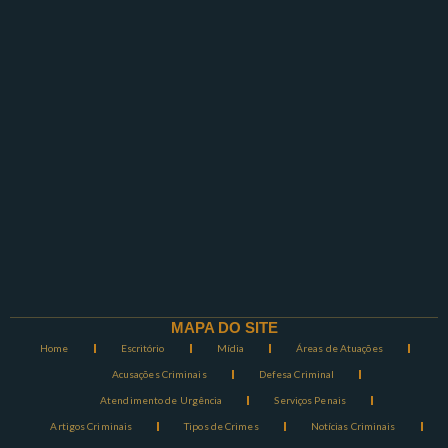
MAPA DO SITE
Home
Escritório
Mídia
Áreas de Atuações
Acusações Criminais
Defesa Criminal
Atendimento de Urgência
Serviços Penais
Artigos Criminais
Tipos de Crimes
Notícias Criminais