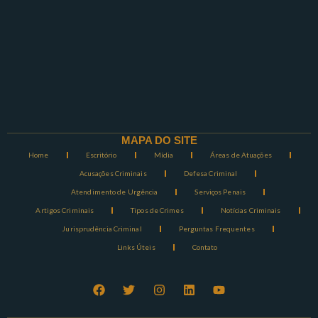
MAPA DO SITE
Home
Escritório
Mídia
Áreas de Atuações
Acusações Criminais
Defesa Criminal
Atendimento de Urgência
Serviços Penais
Artigos Criminais
Tipos de Crimes
Notícias Criminais
Jurisprudência Criminal
Perguntas Frequentes
Links Úteis
Contato