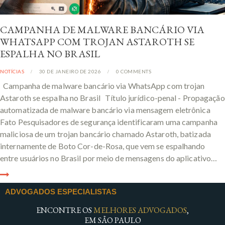
CAMPANHA DE MALWARE BANCÁRIO VIA
WHATSAPP COM TROJAN ASTAROTH SE
ESPALHA NO BRASIL
NOTÍCIAS
30 DE JANEIRO DE 2026
0
COMMENTS
Campanha de malware bancário via WhatsApp com trojan
Astaroth se espalha no Brasil Título jurídico-penal - Propagação
automatizada de malware bancário via mensagem eletrônica
Fato Pesquisadores de segurança identificaram uma campanha
maliciosa de um trojan bancário chamado Astaroth, batizada
internamente de Boto Cor-de-Rosa, que vem se espalhando
entre usuários no Brasil por meio de mensagens do aplicativo…
ADVOGADOS ESPECIALISTAS
ENCONTRE OS
MELHORES ADVOGADOS
,
EM SÃO PAULO