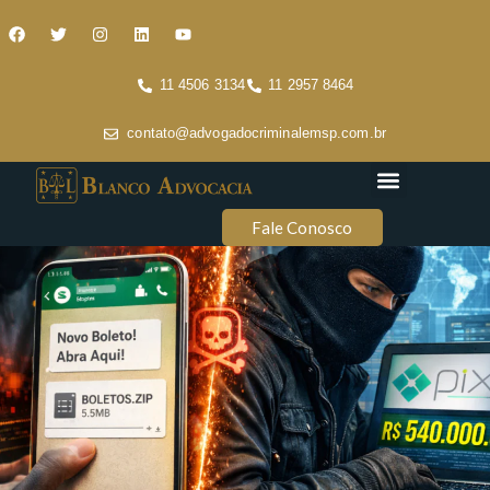
11 4506 3134
11 2957 8464
contato@advogadocriminalemsp.com.br
Áreas de atuação
Conteúdo Criminal
Fale Conosco