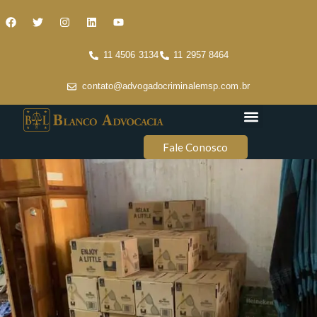
11 4506 3134
11 2957 8464
contato@advogadocriminalemsp.com.br
Áreas de atuação
Conteúdo Criminal
Fale Conosco