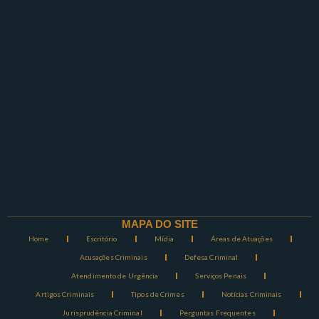
MAPA DO SITE
Home
Escritório
Mídia
Áreas de Atuações
Acusações Criminais
Defesa Criminal
Atendimento de Urgência
Serviços Penais
Artigos Criminais
Tipos de Crimes
Notícias Criminais
Jurisprudência Criminal
Perguntas Frequentes