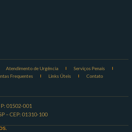
Atendimento de Urgência
Serviços Penais
ntas Frequentes
Links Úteis
Contato
CEP: 01502-001
o -SP – CEP: 01310-100
OS.