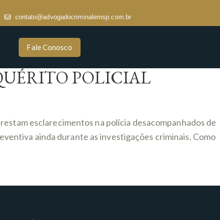
contato@advogadocriminalemsp.com.br
Fale Conosco
QUÉRITO POLICIAL
e prestam esclarecimentos na polícia desacompanhados de
ventiva ainda durante as investigações criminais. Como