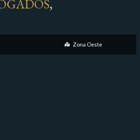
OGADOS
,
Zona Oeste