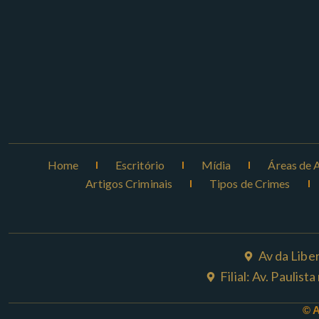
Home
Escritório
Mídia
Áreas de 
Artigos Criminais
Tipos de Crimes
Av da Libe
Filial: Av. Paulis
© 