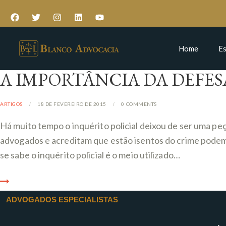
Home
Es
A IMPORTÂNCIA DA DEFES
ARTIGOS
18 DE FEVEREIRO DE 2015
0
COMMENTS
Há muito tempo o inquérito policial deixou de ser uma 
advogados e acreditam que estão isentos do crime podem
se sabe o inquérito policial é o meio utilizado…
ADVOGADOS ESPECIALISTAS