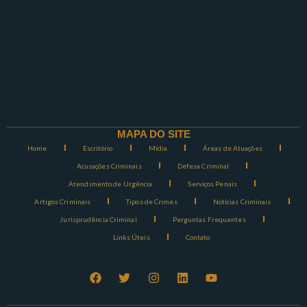
MAPA DO SITE
Home
Escritório
Mídia
Áreas de Atuações
Acusações Criminais
Defesa Criminal
Atendimento de Urgência
Serviços Penais
Artigos Criminais
Tipos de Crimes
Notícias Criminais
Jurisprudência Criminal
Perguntas Frequentes
Links Úteis
Contato