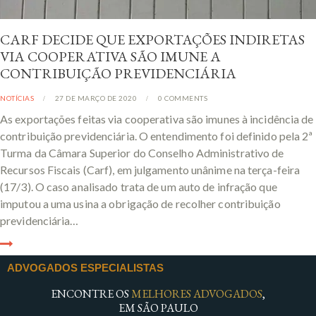
CARF DECIDE QUE EXPORTAÇÕES INDIRETAS
VIA COOPERATIVA SÃO IMUNE A
CONTRIBUIÇÃO PREVIDENCIÁRIA
NOTÍCIAS
27 DE MARÇO DE 2020
0
COMMENTS
As exportações feitas via cooperativa são imunes à incidência de
contribuição previdenciária. O entendimento foi definido pela 2ª
Turma da Câmara Superior do Conselho Administrativo de
Recursos Fiscais (Carf), em julgamento unânime na terça-feira
(17/3). O caso analisado trata de um auto de infração que
imputou a uma usina a obrigação de recolher contribuição
previdenciária…
ADVOGADOS ESPECIALISTAS
ENCONTRE OS
MELHORES ADVOGADOS
,
EM SÃO PAULO