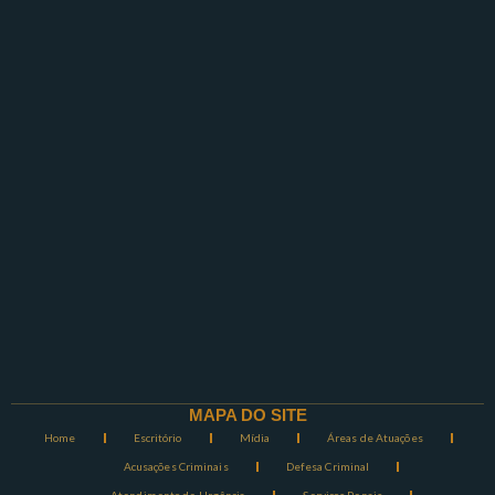
MAPA DO SITE
Home
Escritório
Mídia
Áreas de Atuações
Acusações Criminais
Defesa Criminal