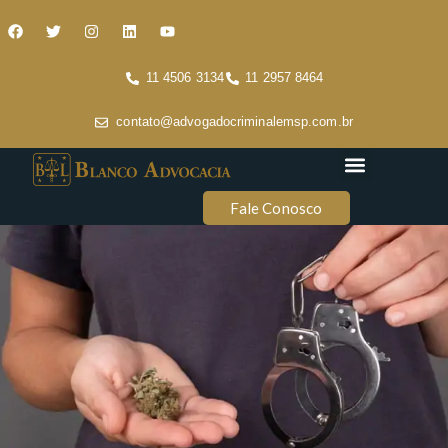
11 4506 3134
11 2957 8464
contato@advogadocriminalemsp.com.br
Áreas de atuação
Conteúdo Criminal
Fale Conosco