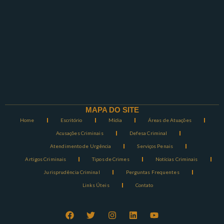
MAPA DO SITE
Home
Escritório
Mídia
Áreas de Atuações
Acusações Criminais
Defesa Criminal
Atendimento de Urgência
Serviços Penais
Artigos Criminais
Tipos de Crimes
Notícias Criminais
Jurisprudência Criminal
Perguntas Frequentes
Links Úteis
Contato