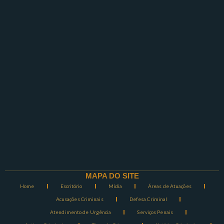
MAPA DO SITE
Home
Escritório
Mídia
Áreas de Atuações
Acusações Criminais
Defesa Criminal
Atendimento de Urgência
Serviços Penais