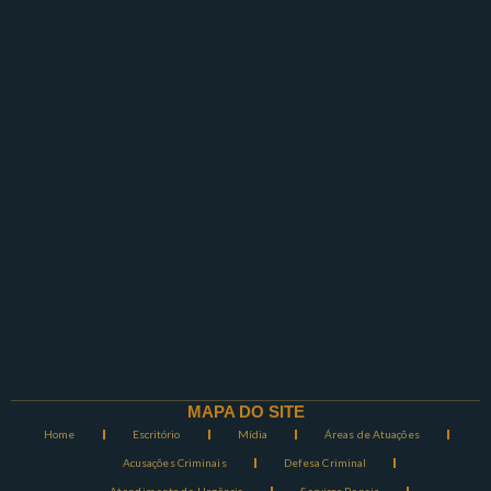
MAPA DO SITE
Home
Escritório
Mídia
Áreas de Atuações
Acusações Criminais
Defesa Criminal