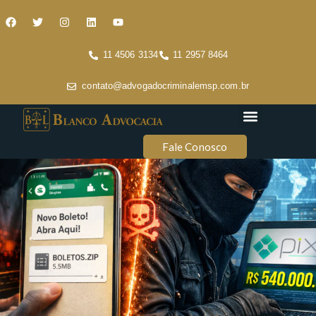
11 4506 3134
11 2957 8464
contato@advogadocriminalemsp.com.br
Áreas de atuação
Conteúdo Criminal
Fale Conosco