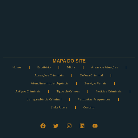
MAPA DO SITE
Home
Escritório
Mídia
Áreas de Atuações
Acusações Criminais
Defesa Criminal
Atendimento de Urgência
Serviços Penais
Artigos Criminais
Tipos de Crimes
Notícias Criminais
Jurisprudência Criminal
Perguntas Frequentes
Links Úteis
Contato