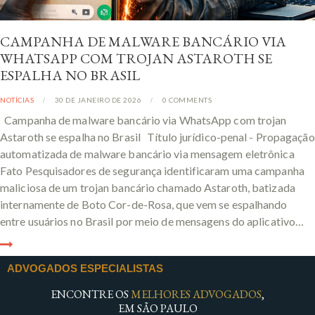
CAMPANHA DE MALWARE BANCÁRIO VIA
WHATSAPP COM TROJAN ASTAROTH SE
ESPALHA NO BRASIL
NOTÍCIAS
30 DE JANEIRO DE 2026
0
COMMENTS
Campanha de malware bancário via WhatsApp com trojan
Astaroth se espalha no Brasil Título jurídico-penal - Propagação
automatizada de malware bancário via mensagem eletrônica
Fato Pesquisadores de segurança identificaram uma campanha
maliciosa de um trojan bancário chamado Astaroth, batizada
internamente de Boto Cor-de-Rosa, que vem se espalhando
entre usuários no Brasil por meio de mensagens do aplicativo…
ADVOGADOS ESPECIALISTAS
ENCONTRE OS
MELHORES ADVOGADOS
,
EM SÃO PAULO