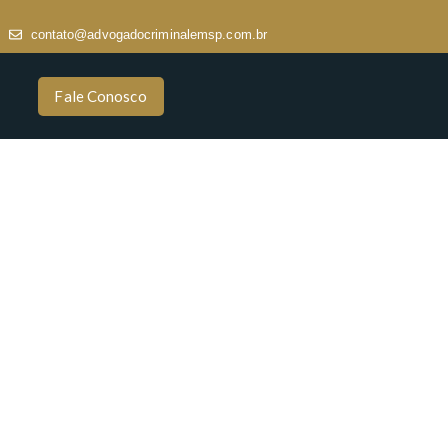
contato@advogadocriminalemsp.com.br
Fale Conosco