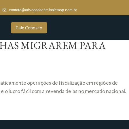
contato@advogadocriminalemsp.com.br
Fale Conosco
LHAS MIGRAREM PARA
maticamente operações de fiscalização em regiões de
e o lucro fácil com a revenda delas no mercado nacional.