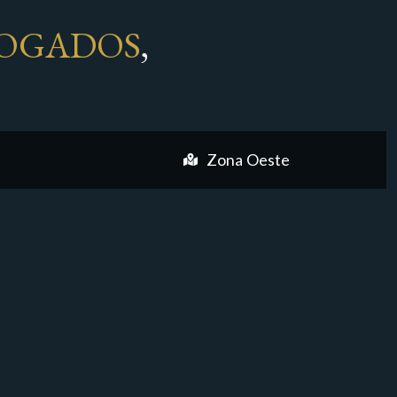
OGADOS
,
Zona Oeste