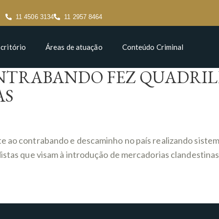
11 4506 3134
11 2957 8464
critório
Áreas de atuação
Conteúdo Criminal
ONTRABANDO FEZ QUADRI
AS
te ao contrabando e descaminho no país realizando siste
istas que visam à introdução de mercadorias clandestinas 