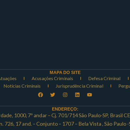
MAPA DO SITE
Atuações
Acusações Criminais
Defesa Criminal
Notícias Criminais
Jurisprudência Criminal
Pergu
ENDEREÇO:
rdade, 1000, 7º andar – Cj. 701/714 São Paulo-SP, Brasil 
ta n. 726, 17 and. – Conjunto – 1707 – Bela Vista , São Paul