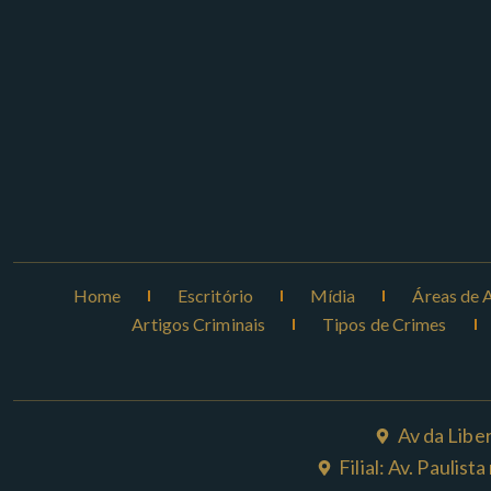
Home
Escritório
Mídia
Áreas de 
Artigos Criminais
Tipos de Crimes
Av da Libe
Filial: Av. Paulis