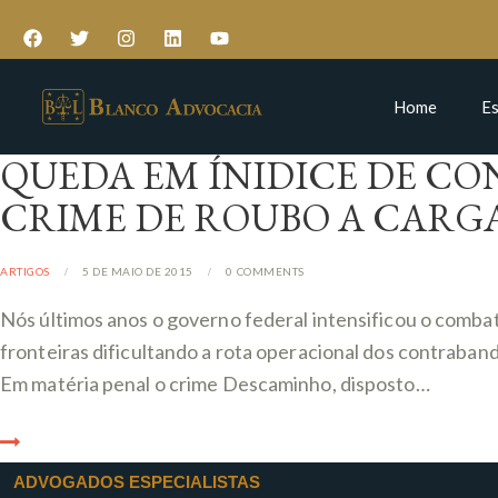
Home
Es
QUEDA EM ÍNIDICE DE C
CRIME DE ROUBO A CARG
ARTIGOS
5 DE MAIO DE 2015
0
COMMENTS
Nós últimos anos o governo federal intensificou o comba
fronteiras dificultando a rota operacional dos contraband
Em matéria penal o crime Descaminho, disposto…
ADVOGADOS ESPECIALISTAS