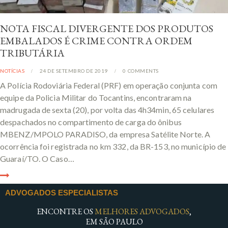
NOTA FISCAL DIVERGENTE DOS PRODUTOS
EMBALADOS É CRIME CONTRA ORDEM
TRIBUTÁRIA
NOTÍCIAS
24 DE SETEMBRO DE 2019
0
COMMENTS
A Polícia Rodoviária Federal (PRF) em operação conjunta com
equipe da Policia Militar do Tocantins, encontraram na
madrugada de sexta (20), por volta das 4h34min, 65 celulares
despachados no compartimento de carga do ônibus
MBENZ/MPOLO PARADISO, da empresa Satélite Norte. A
ocorrência foi registrada no km 332, da BR-153, no município de
Guaraí/TO. O Caso…
ADVOGADOS ESPECIALISTAS
ENCONTRE OS
MELHORES ADVOGADOS
,
EM SÃO PAULO