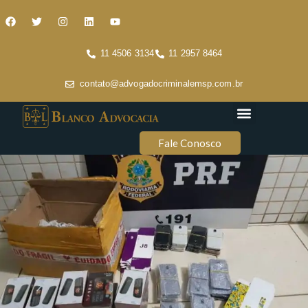
11 4506 3134
11 2957 8464
contato@advogadocriminalemsp.com.br
Áreas de atuação
Conteúdo Criminal
Fale Conosco