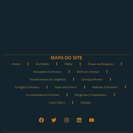
MAPA DO SITE
Home
Escritório
Mídia
Áreas de Atuações
Acusações Criminais
Defesa Criminal
Atendimento de Urgência
Serviços Penais
Artigos Criminais
Tipos de Crimes
Notícias Criminais
Jurisprudência Criminal
Perguntas Frequentes
Links Úteis
Contato