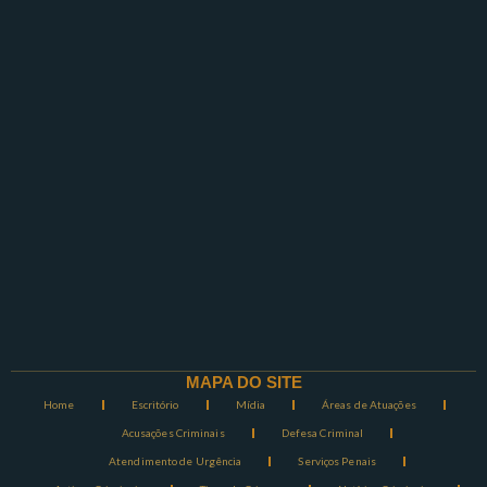
MAPA DO SITE
Home
Escritório
Mídia
Áreas de Atuações
Acusações Criminais
Defesa Criminal
Atendimento de Urgência
Serviços Penais