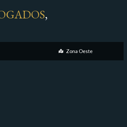
OGADOS
,
Zona Oeste