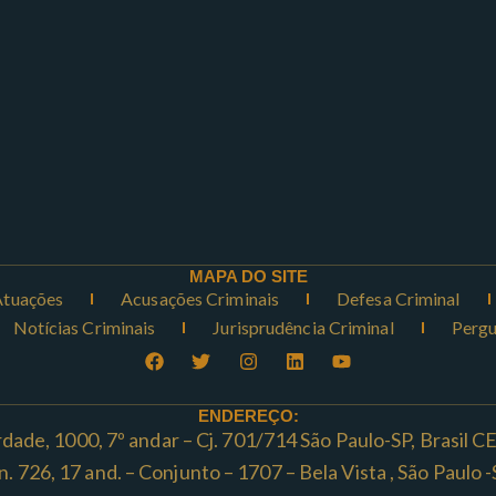
MAPA DO SITE
Atuações
Acusações Criminais
Defesa Criminal
Notícias Criminais
Jurisprudência Criminal
Pergu
ENDEREÇO:
rdade, 1000, 7º andar – Cj. 701/714 São Paulo-SP, Brasil 
ta n. 726, 17 and. – Conjunto – 1707 – Bela Vista , São Paul