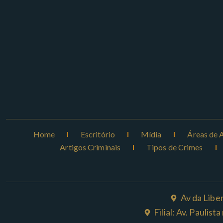
Home
Escritório
Mídia
Áreas de 
Artigos Criminais
Tipos de Crimes
Av da Libe
Filial: Av. Paulis