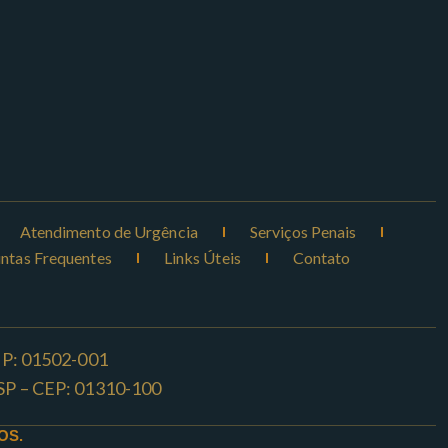
Atendimento de Urgência
Serviços Penais
ntas Frequentes
Links Úteis
Contato
CEP: 01502-001
o -SP – CEP: 01310-100
OS.