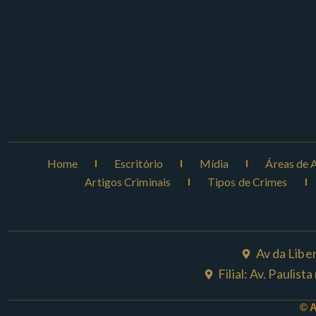
Home
Escritório
Mídia
Áreas de 
Artigos Criminais
Tipos de Crimes
Av da Libe
Filial: Av. Paulis
© 