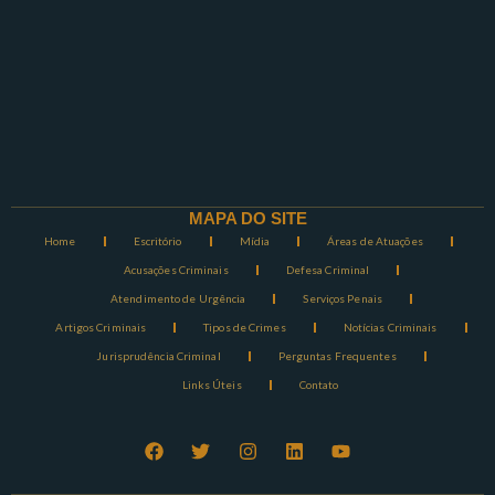
MAPA DO SITE
Home
Escritório
Mídia
Áreas de Atuações
Acusações Criminais
Defesa Criminal
Atendimento de Urgência
Serviços Penais
Artigos Criminais
Tipos de Crimes
Notícias Criminais
Jurisprudência Criminal
Perguntas Frequentes
Links Úteis
Contato