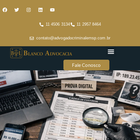
11 4506 3134
11 2957 8464
contato@advogadocriminalemsp.com.br
Áreas de atuação
Conteúdo Criminal
Fale Conosco