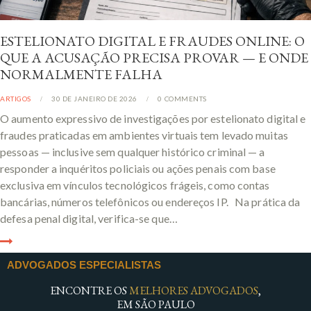
ESTELIONATO DIGITAL E FRAUDES ONLINE: O
QUE A ACUSAÇÃO PRECISA PROVAR — E ONDE
NORMALMENTE FALHA
ARTIGOS
30 DE JANEIRO DE 2026
0
COMMENTS
O aumento expressivo de investigações por estelionato digital e
fraudes praticadas em ambientes virtuais tem levado muitas
pessoas — inclusive sem qualquer histórico criminal — a
responder a inquéritos policiais ou ações penais com base
exclusiva em vínculos tecnológicos frágeis, como contas
bancárias, números telefônicos ou endereços IP. Na prática da
defesa penal digital, verifica-se que…
ADVOGADOS ESPECIALISTAS
ENCONTRE OS
MELHORES ADVOGADOS
,
EM SÃO PAULO