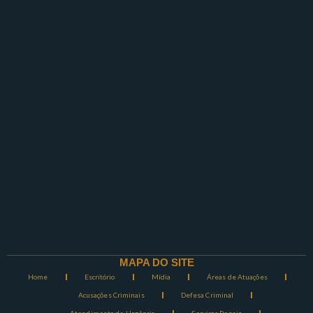
MAPA DO SITE
Home
Escritório
Mídia
Áreas de Atuações
Acusações Criminais
Defesa Criminal