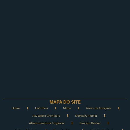
MAPA DO SITE
Home
Escritório
Mídia
Áreas de Atuações
Acusações Criminais
Defesa Criminal
Atendimento de Urgência
Serviços Penais