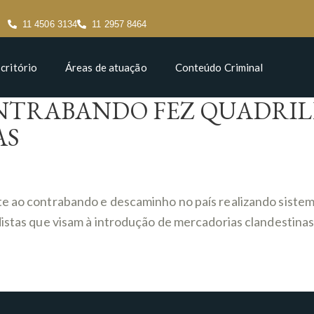
11 4506 3134
11 2957 8464
critório
Áreas de atuação
Conteúdo Criminal
ONTRABANDO FEZ QUADRI
AS
te ao contrabando e descaminho no país realizando siste
istas que visam à introdução de mercadorias clandestinas 