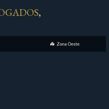
OGADOS
,
Zona Oeste