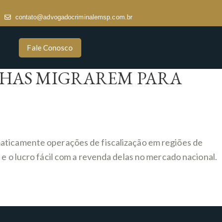
contato@advogadocriminalemsp.com.br
Fale Conosco
LHAS MIGRAREM PARA
maticamente operações de fiscalização em regiões de
e o lucro fácil com a revenda delas no mercado nacional.