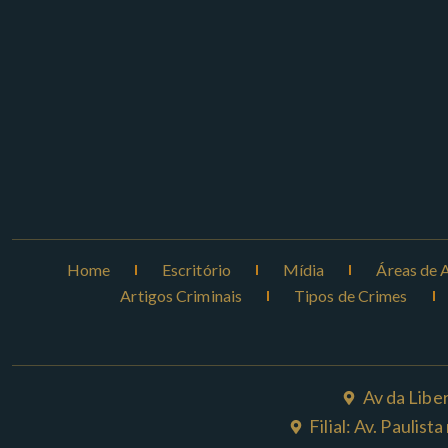
Home
Escritório
Mídia
Áreas de 
Artigos Criminais
Tipos de Crimes
Av da Libe
Filial: Av. Paulis