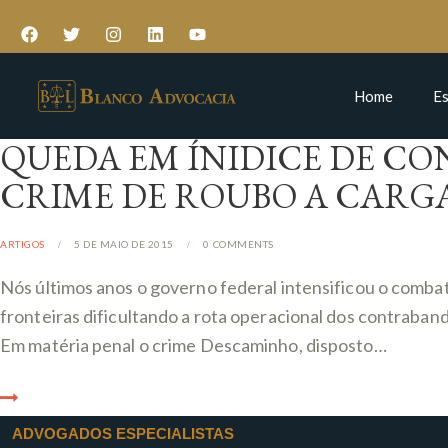
Home
Es
QUEDA EM ÍNIDICE DE C
CRIME DE ROUBO A CARG
ARTIGOS
5 DE MAIO DE 2015
0
COMMENTS
Nós últimos anos o governo federal intensificou o comba
fronteiras dificultando a rota operacional dos contraband
Em matéria penal o crime Descaminho, disposto…
ADVOGADOS ESPECIALISTAS