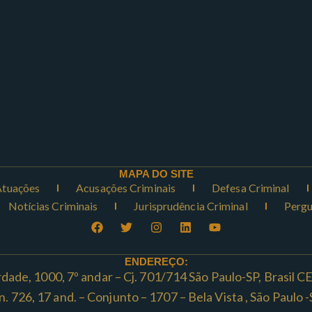
MAPA DO SITE
Atuações
Acusações Criminais
Defesa Criminal
Notícias Criminais
Jurisprudência Criminal
Pergu
ENDEREÇO:
rdade, 1000, 7º andar – Cj. 701/714 São Paulo-SP, Brasil 
ta n. 726, 17 and. – Conjunto – 1707 – Bela Vista , São Paul