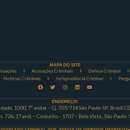
MAPA DO SITE
Atuações
Acusações Criminais
Defesa Criminal
Notícias Criminais
Jurisprudência Criminal
Pergu
ENDEREÇO:
rdade, 1000, 7º andar – Cj. 701/714 São Paulo-SP, Brasil 
ta n. 726, 17 and. – Conjunto – 1707 – Bela Vista , São Paul
ADVOGADO CRIMINAL 2025. TODOS OS DIREITOS RESERVAD