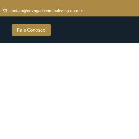
contato@advogadocriminalemsp.com.br
Fale Conosco