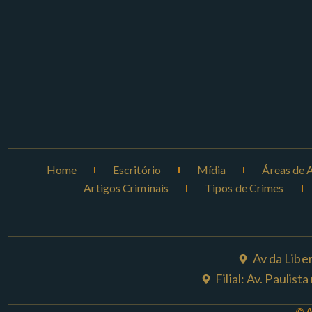
Home
Escritório
Mídia
Áreas de 
Artigos Criminais
Tipos de Crimes
Av da Libe
Filial: Av. Paulis
© 