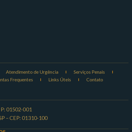
Atendimento de Urgência
Serviços Penais
ntas Frequentes
Links Úteis
Contato
CEP: 01502-001
o -SP – CEP: 01310-100
OS.