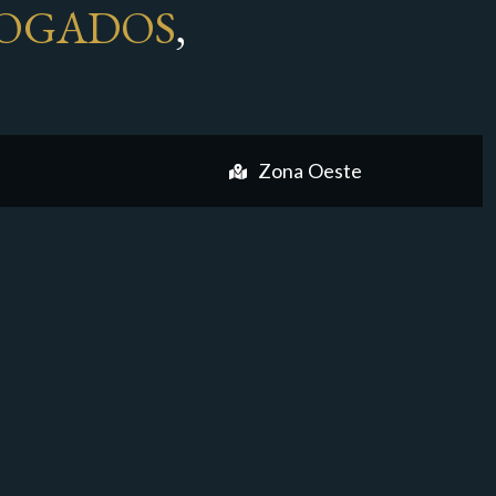
OGADOS
,
Zona Oeste