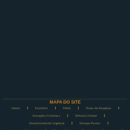
MAPA DO SITE
Home
Escritório
Mídia
Áreas de Atuações
Acusações Criminais
Defesa Criminal
Atendimento de Urgência
Serviços Penais