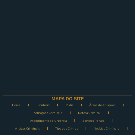
MAPA DO SITE
Home
Escritório
Mídia
Áreas de Atuações
Acusações Criminais
Defesa Criminal
Atendimento de Urgência
Serviços Penais
Artigos Criminais
Tipos de Crimes
Notícias Criminais