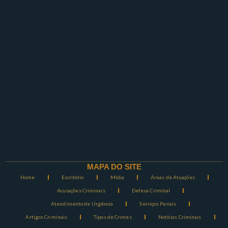
MAPA DO SITE
Home
Escritório
Mídia
Áreas de Atuações
Acusações Criminais
Defesa Criminal
Atendimento de Urgência
Serviços Penais
Artigos Criminais
Tipos de Crimes
Notícias Criminais