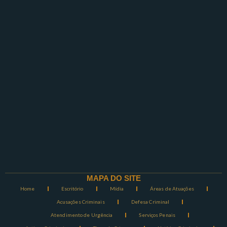
MAPA DO SITE
Home
Escritório
Mídia
Áreas de Atuações
Acusações Criminais
Defesa Criminal
Atendimento de Urgência
Serviços Penais