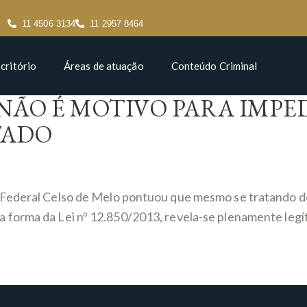
11 4506 3134
11 2957 8464
critório
Áreas de atuação
Conteúdo Criminal
NÃO É MOTIVO PARA IMPED
TADO
 Federal Celso de Melo pontuou que mesmo se tratando d
forma da Lei nº 12.850/2013, revela-se plenamente legít