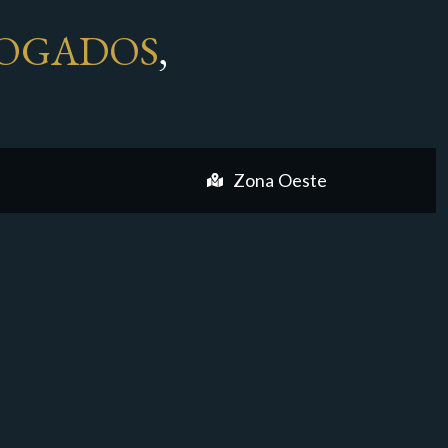
OGADOS
,
Zona Oeste