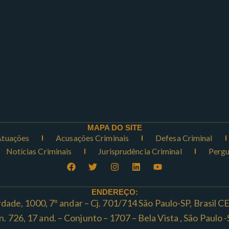
MAPA DO SITE
Atuações
Acusações Criminais
Defesa Criminal
Notícias Criminais
Jurisprudência Criminal
Pergu
ENDEREÇO:
rdade, 1000, 7º andar – Cj. 701/714 São Paulo-SP, Brasil 
ta n. 726, 17 and. – Conjunto – 1707 – Bela Vista , São Paul