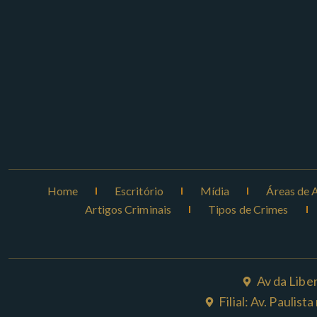
Home
Escritório
Mídia
Áreas de 
Artigos Criminais
Tipos de Crimes
Av da Libe
Filial: Av. Paulis