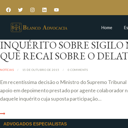
Home
Es
INQUÉRITO SOBRE SIGILO 
QUE RECAI SOBRE O DELA
NOTÍCIAS
15 DE OUTUBRO DE 2015
0
COMMENTS
Em recentíssima decisão o Ministro do Supremo Tribunal
apoio em depoimento prestado por agente colaborador na 
daquele inquérito cuja suposta participação…
ADVOGADOS ESPECIALISTAS