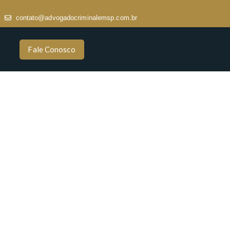
contato@advogadocriminalemsp.com.br
Fale Conosco