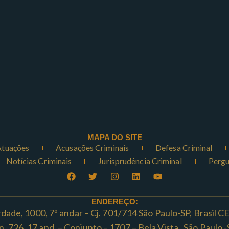
MAPA DO SITE
Atuações
Acusações Criminais
Defesa Criminal
Notícias Criminais
Jurisprudência Criminal
Pergu
ENDEREÇO:
rdade, 1000, 7º andar – Cj. 701/714 São Paulo-SP, Brasil 
ta n. 726, 17 and. – Conjunto – 1707 – Bela Vista , São Paul