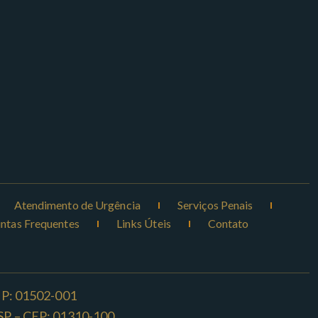
Atendimento de Urgência
Serviços Penais
ntas Frequentes
Links Úteis
Contato
CEP: 01502-001
o -SP – CEP: 01310-100