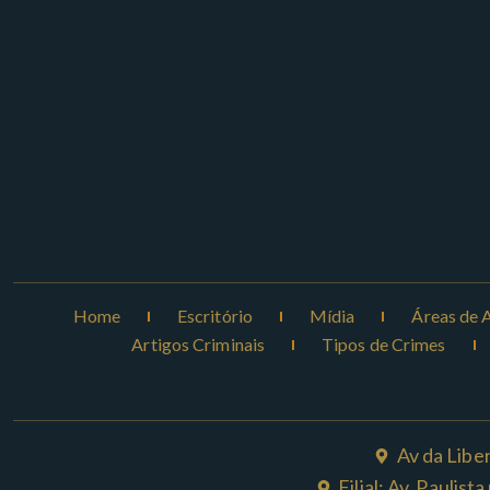
Home
Escritório
Mídia
Áreas de 
Artigos Criminais
Tipos de Crimes
Av da Libe
Filial: Av. Paulis