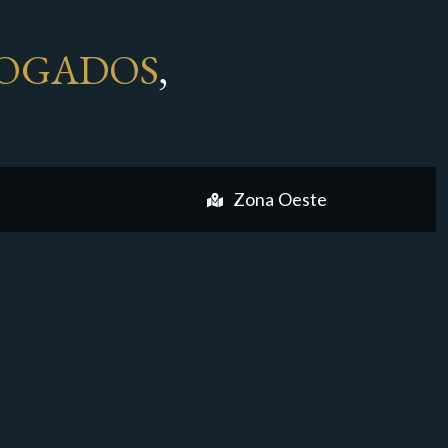
OGADOS
,
Zona Oeste