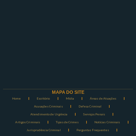
MAPA DO SITE
Home
Escritório
Mídia
Áreas de Atuações
Acusações Criminais
Defesa Criminal
Atendimento de Urgência
Serviços Penais
Artigos Criminais
Tipos de Crimes
Notícias Criminais
Jurisprudência Criminal
Perguntas Frequentes