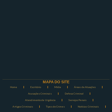
MAPA DO SITE
Home
Escritório
Mídia
Áreas de Atuações
Acusações Criminais
Defesa Criminal
Atendimento de Urgência
Serviços Penais
Artigos Criminais
Tipos de Crimes
Notícias Criminais