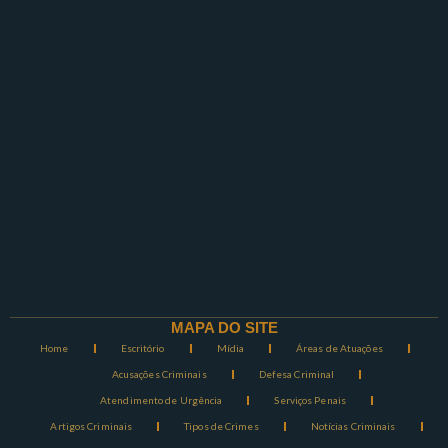
MAPA DO SITE
Home
Escritório
Mídia
Áreas de Atuações
Acusações Criminais
Defesa Criminal
Atendimento de Urgência
Serviços Penais
Artigos Criminais
Tipos de Crimes
Notícias Criminais