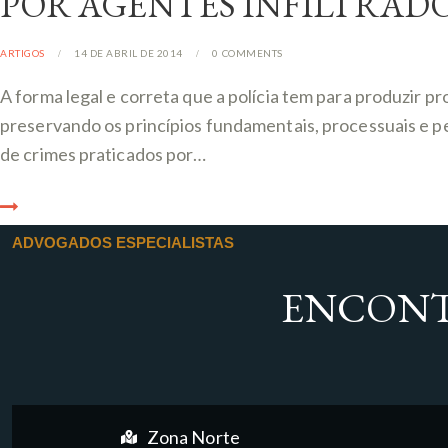
POR AGENTES INFILTRADO
ARTIGOS
14 DE ABRIL DE 2014
0
COMMENTS
A forma legal e correta que a polícia tem para produzir 
preservando os princípios fundamentais, processuais e pe
de crimes praticados por…
ADVOGADOS ESPECIALISTAS
ENCONT
Zona Norte