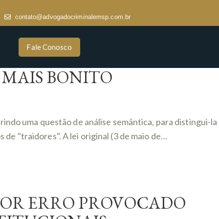
contato@advogadocriminalemsp.com.br
Fale Conosco
 MAIS BONITO
brindo uma questão de análise semântica, para distingui-la
e "traidores". A lei original (3 de maio de…
 POR ERRO PROVOCADO