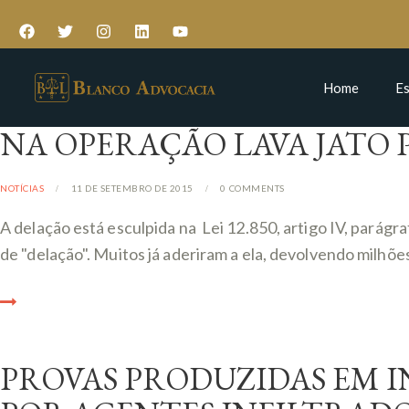
Home
Es
NA OPERAÇÃO LAVA JATO 
NOTÍCIAS
11 DE SETEMBRO DE 2015
0
COMMENTS
A delação está esculpida na Lei 12.850, artigo IV, parágr
de "delação". Muitos já aderiram a ela, devolvendo milhõe
PROVAS PRODUZIDAS EM 