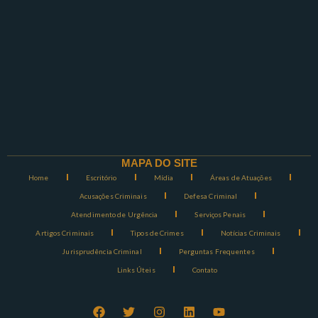
MAPA DO SITE
Home
Escritório
Mídia
Áreas de Atuações
Acusações Criminais
Defesa Criminal
Atendimento de Urgência
Serviços Penais
Artigos Criminais
Tipos de Crimes
Notícias Criminais
Jurisprudência Criminal
Perguntas Frequentes
Links Úteis
Contato