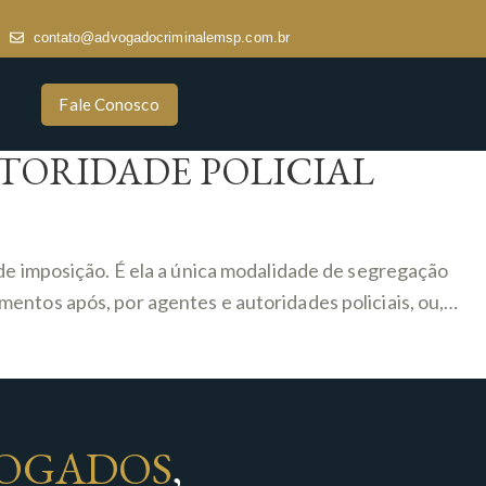
contato@advogadocriminalemsp.com.br
Fale Conosco
TORIDADE POLICIAL
 de imposição. É ela a única modalidade de segregação
entos após, por agentes e autoridades policiais, ou,…
OGADOS
,