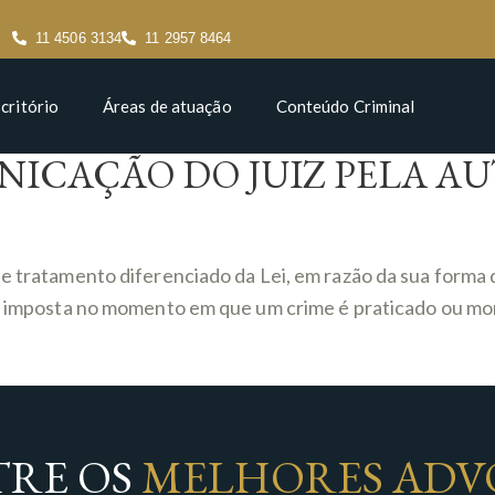
11 4506 3134
11 2957 8464
critório
Áreas de atuação
Conteúdo Criminal
ICAÇÃO DO JUIZ PELA AU
be tratamento diferenciado da Lei, em razão da sua forma
 é imposta no momento em que um crime é praticado ou mom
RE OS
MELHORES ADV