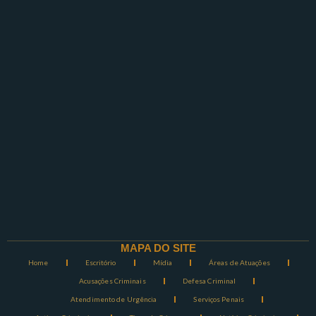
MAPA DO SITE
Home
Escritório
Mídia
Áreas de Atuações
Acusações Criminais
Defesa Criminal
Atendimento de Urgência
Serviços Penais