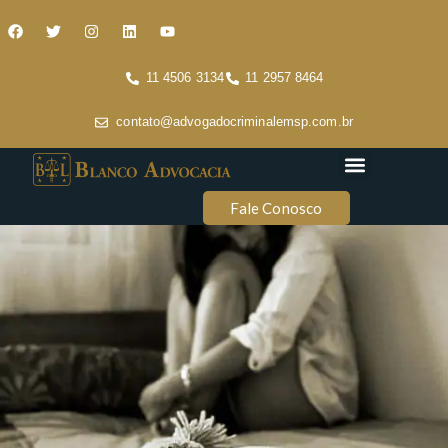
11 4506 3134
11 2957 8464
contato@advogadocriminalemsp.com.br
Áreas de atuação
Conteúdo Criminal
Fale Conosco