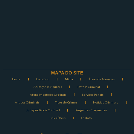
MAPA DO SITE
Home
Escritório
Mídia
Áreas de Atuações
Acusações Criminais
Defesa Criminal
Atendimento de Urgência
Serviços Penais
Artigos Criminais
Tipos de Crimes
Notícias Criminais
Jurisprudência Criminal
Perguntas Frequentes
Links Úteis
Contato