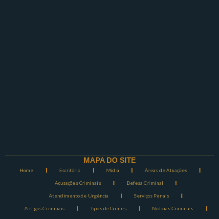
MAPA DO SITE
Home
Escritório
Mídia
Áreas de Atuações
Acusações Criminais
Defesa Criminal
Atendimento de Urgência
Serviços Penais
Artigos Criminais
Tipos de Crimes
Notícias Criminais