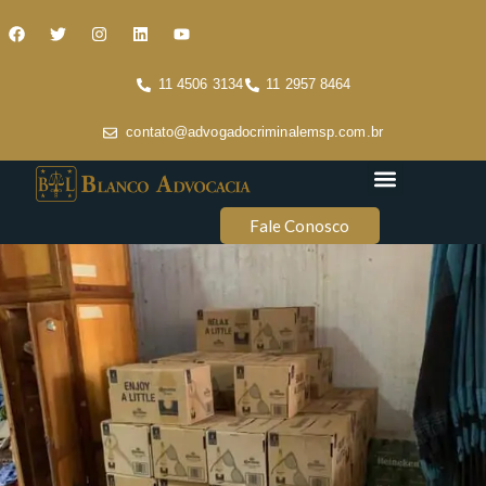
11 4506 3134
11 2957 8464
contato@advogadocriminalemsp.com.br
Áreas de atuação
Conteúdo Criminal
Fale Conosco