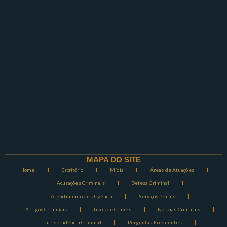
MAPA DO SITE
Home
Escritório
Mídia
Áreas de Atuações
Acusações Criminais
Defesa Criminal
Atendimento de Urgência
Serviços Penais
Artigos Criminais
Tipos de Crimes
Notícias Criminais
Jurisprudência Criminal
Perguntas Frequentes