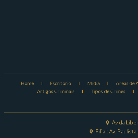
Home
Escritório
Mídia
Áreas de 
Artigos Criminais
Tipos de Crimes
Av da Libe
Filial: Av. Paulis