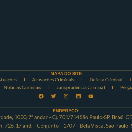
MAPA DO SITE
Atuações
Acusações Criminais
Defesa Criminal
Notícias Criminais
Jurisprudência Criminal
Pergu
ENDEREÇO:
rdade, 1000, 7º andar – Cj. 701/714 São Paulo-SP, Brasil 
ta n. 726, 17 and. – Conjunto – 1707 – Bela Vista , São Paul