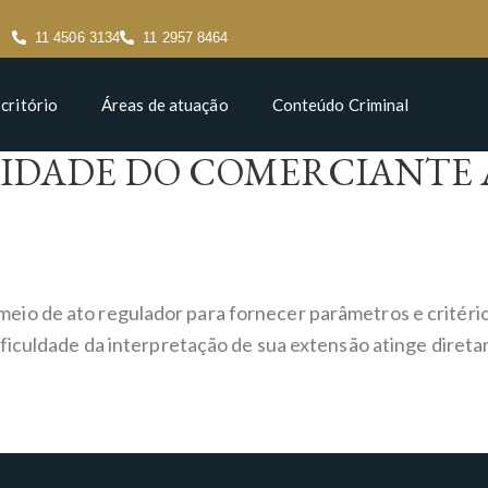
11 4506 3134
11 2957 8464
critório
Áreas de atuação
Conteúdo Criminal
DADE DO COMERCIANTE A L
io de ato regulador para fornecer parâmetros e critério
iculdade da interpretação de sua extensão atinge diretame