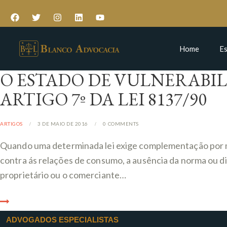
Home
Es
O ESTADO DE VULNERABILI
ARTIGO 7º DA LEI 8137/90
ARTIGOS
3 DE MAIO DE 2016
0
COMMENTS
Quando uma determinada lei exige complementação por me
contra ás relações de consumo, a ausência da norma ou dif
proprietário ou o comerciante…
ADVOGADOS ESPECIALISTAS