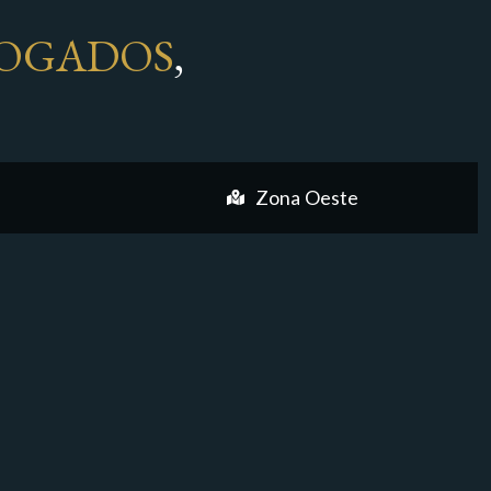
OGADOS
,
Zona Oeste