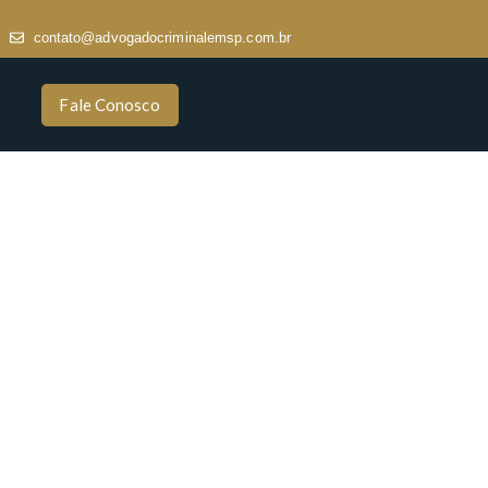
contato@advogadocriminalemsp.com.br
Fale Conosco