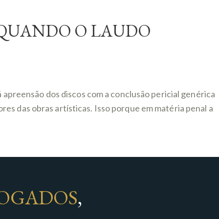
 QUANDO O LAUDO
 á apreensão dos discos com a conclusão pericial genérica
es das obras artísticas. Isso porque em matéria penal a
OGADOS
,