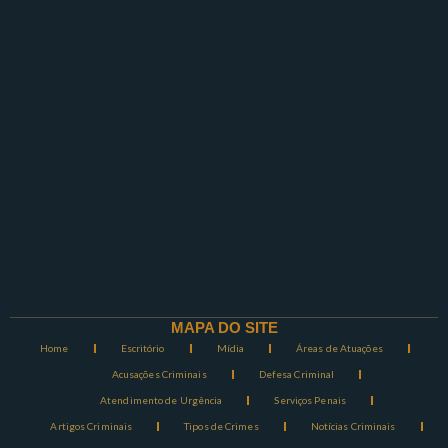
MAPA DO SITE
Home
Escritório
Mídia
Áreas de Atuações
Acusações Criminais
Defesa Criminal
Atendimento de Urgência
Serviços Penais
Artigos Criminais
Tipos de Crimes
Notícias Criminais