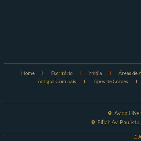
Home
Escritório
Mídia
Áreas de 
Artigos Criminais
Tipos de Crimes
Av da Libe
Filial: Av. Paulis
© 