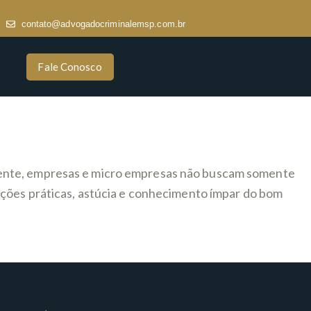
contato@advogadocriminalemsp.com.br
Fale Conosco
mente, empresas e micro empresas não buscam somente
uções práticas, astúcia e conhecimento ímpar do bom