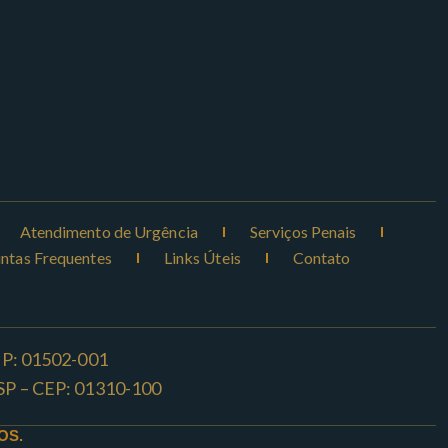
Atendimento de Urgência
Serviços Penais
ntas Frequentes
Links Úteis
Contato
CEP: 01502-001
o -SP – CEP: 01310-100
OS.