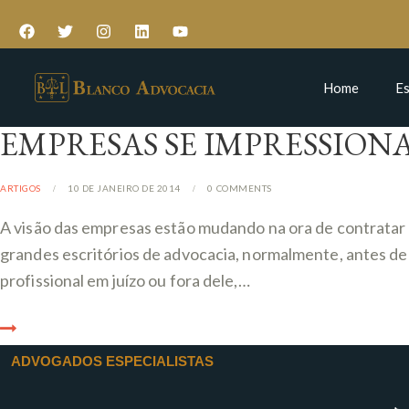
Home
Es
EMPRESAS SE IMPRESSIO
ARTIGOS
10 DE JANEIRO DE 2014
0
COMMENTS
A visão das empresas estão mudando na ora de contrata
grandes escritórios de advocacia, normalmente, antes de
profissional em juízo ou fora dele,…
ADVOGADOS ESPECIALISTAS