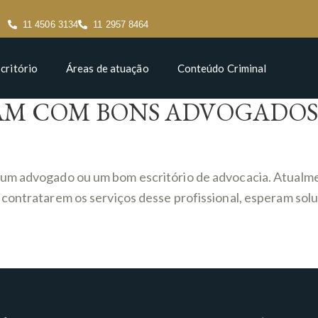
11 4506 3134
11 2957 8464
critório
Áreas de atuação
Conteúdo Criminal
NAM COM BONS ADVOGADOS
r um advogado ou um bom escritório de advocacia. Atual
 contratarem os serviços desse profissional, esperam sol