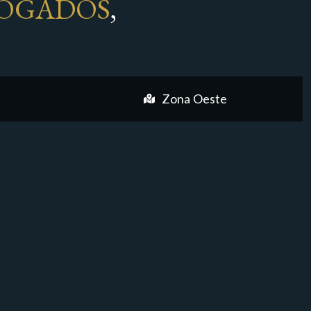
OGADOS
,
Zona Oeste