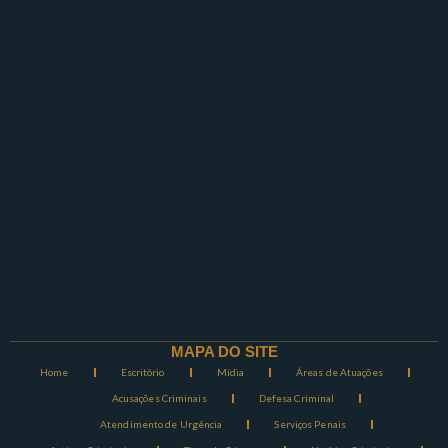
MAPA DO SITE
Home
Escritório
Mídia
Áreas de Atuações
Acusações Criminais
Defesa Criminal
Atendimento de Urgência
Serviços Penais