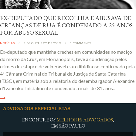
EX-DEPUTADO QUE RECOLHIA E ABUSAVA DE
CRIANÇAS DE RUA É CONDENADO A 25 ANOS
POR ABUSO SEXUAL
NOTÍCIAS
3 DE OUTUBRO DE 2019
0
COMMENTS
Ex-deputado que mantinha creches em comunidades no maciço
do morro da Cruz, em Florianópolis, teve a condenação pelos
crimes de estupro de vulnerável e ato libidinoso confirmado pela
4ª Câmara Criminal do Tribunal de Justiça de Santa Catarina
(TJSC), em matéria sob a relatoria do desembargador Alexandre
d'Ivanenko. Inicialmente condenado a mais de 31 anos…
ADVOGADOS ESPECIALISTAS
ENCONTRE OS
MELHORES ADVOGADOS
,
EM SÃO PAULO