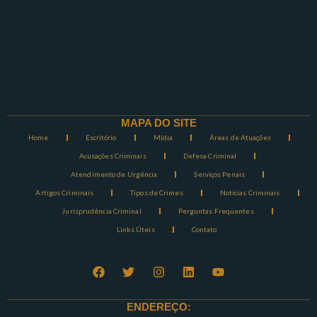
MAPA DO SITE
Home
Escritório
Mídia
Áreas de Atuações
Acusações Criminais
Defesa Criminal
Atendimento de Urgência
Serviços Penais
Artigos Criminais
Tipos de Crimes
Notícias Criminais
Jurisprudência Criminal
Perguntas Frequentes
Links Úteis
Contato
ENDEREÇO: